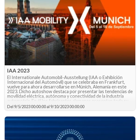
IAA 2023
El Internationale Automobil-Ausstellung (IAA o Exhibición
Internacional del Automóvil) que se celebraba en Frankfurt,
vuelve para ahora desarrollarse en Múnich, Alemania en este
2023. Dicho autoshow destaca por presentar las tendencias de
movilidad eléctrica, autónoma y conectividad de la industria
automotriz. En él los fabricantes alemanes presentan toda su
artillería en aras de robarse el espectáculo.
Del
9/5/2023 00:00:00
al
9/10/2023 00:00:00