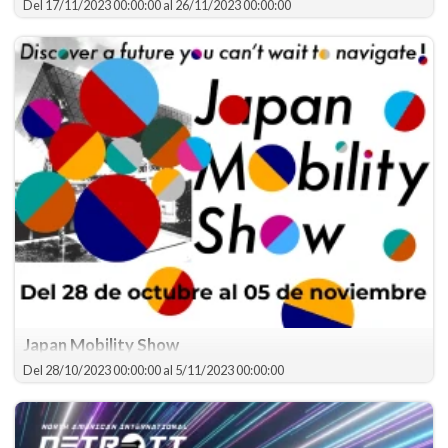
continente americano, así como algunas premieres mundiales
Del
17/11/2023 00:00:00
al
26/11/2023 00:00:00
Japan Mobility Show
h
Del
28/10/2023 00:00:00
al
5/11/2023 00:00:00