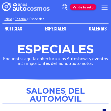
Vende tu auto
Inicio
>
Editorial
>
Especiales
NOTICIAS
ESPECIALES
GALERIAS
ESPECIALES
Encuentra aquí la cobertura a los Autoshows y eventos
más importantes del mundo automotor.
SALONES DEL
AUTOMÓVIL