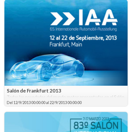
Salón de Frankfurt 2013
Todas las novedades del mundo motor presentadas en el Salón
de Frankfurt.
Del
12/9/2013 00:00:00
al
22/9/2013 00:00:00