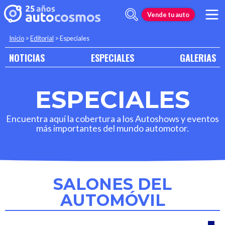
Vende tu auto
Inicio
>
Editorial
>
Especiales
NOTICIAS
ESPECIALES
GALERIAS
ESPECIALES
Encuentra aquí la cobertura a los Autoshows y eventos
más importantes del mundo automotor.
SALONES DEL
AUTOMÓVIL