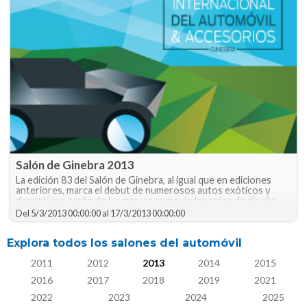
Salón de Ginebra 2013
La edición 83 del Salón de Ginebra, al igual que en ediciones
anteriores, marca el debut de numerosos autos exóticos y
deportivos, tanto de las marcas como de las casas de diseño,
no en vano es el Salón más glamoroso del mundo.
Del
5/3/2013 00:00:00
al
17/3/2013 00:00:00
Explora todos los salones del automóvil
2011
2012
2013
2014
2015
2016
2017
2018
2019
2021
2022
2023
2024
2025