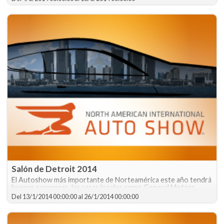
Salón de Detroit 2014
El Autoshow más importante de Norteamérica este año tendrá
buenas sorpresas. las casas locales como General Motors,
Ford y Chrysler muestran lo mejor que tendrán para este 2014.
Del
13/1/2014 00:00:00
al
26/1/2014 00:00:00