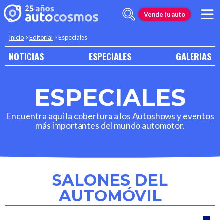
Vende tu auto
Inicio
>
Editorial
>
Especiales
NOTICIAS
ESPECIALES
GALERIAS
ESPECIALES
Encuentra aquí la cobertura a los Autoshows y eventos
más importantes del mundo automotor.
SALONES DEL
AUTOMÓVIL