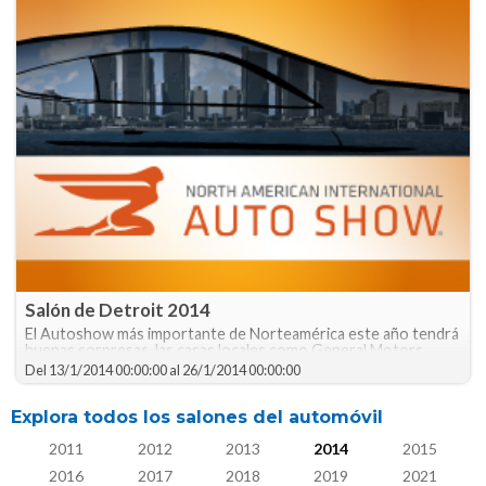
Salón de Detroit 2014
El Autoshow más importante de Norteamérica este año tendrá
buenas sorpresas. las casas locales como General Motors,
Ford y Chrysler muestran lo mejor que tendrán para este 2014.
Del
13/1/2014 00:00:00
al
26/1/2014 00:00:00
Explora todos los salones del automóvil
2011
2012
2013
2014
2015
2016
2017
2018
2019
2021