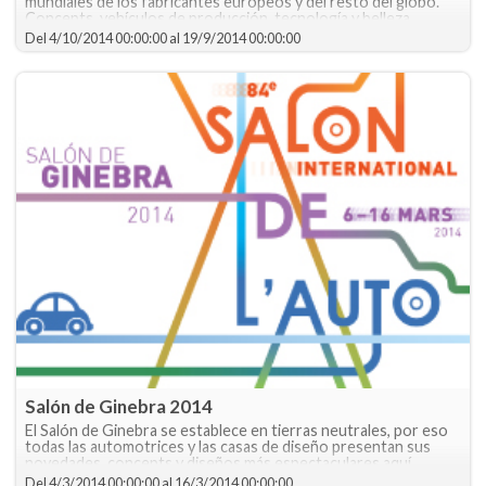
mundiales de los fabricantes europeos y del resto del globo.
Concepts, vehículos de producción, tecnología y belleza
reunidos en una sola exhibición.
Del
4/10/2014 00:00:00
al
19/9/2014 00:00:00
Salón de Ginebra 2014
El Salón de Ginebra se establece en tierras neutrales, por eso
todas las automotrices y las casas de diseño presentan sus
novedades, concepts y diseños más espectaculares aquí.
Imperdible.
Del
4/3/2014 00:00:00
al
16/3/2014 00:00:00