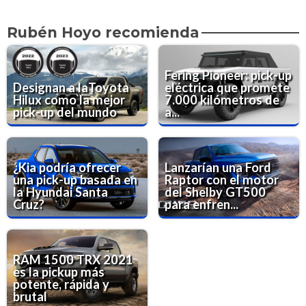
Rubén Hoyo recomienda
Fering Pioneer: pick-up
Designan a laToyota
eléctrica que promete
Hilux como la mejor
7.000 kilómetros de
pick-up del mundo
a...
¿Kia podría ofrecer
Lanzarían una Ford
una pick-up basada en
Raptor con el motor
la Hyundai Santa
del Shelby GT500
Cruz?
para enfren...
RAM 1500 TRX 2021
es la pickup más
potente, rápida y
brutal