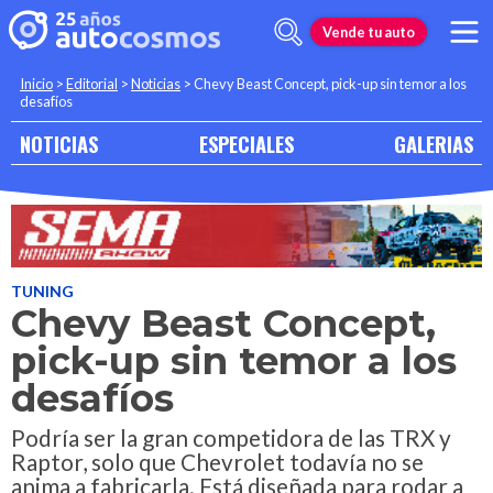
Vende tu auto
Inicio
>
Editorial
>
Noticias
>
Chevy Beast Concept, pick-up sin temor a los
desafíos
NOTICIAS
ESPECIALES
GALERIAS
TUNING
Chevy Beast Concept,
pick-up sin temor a los
desafíos
Podría ser la gran competidora de las TRX y
Raptor, solo que Chevrolet todavía no se
anima a fabricarla. Está diseñada para rodar a