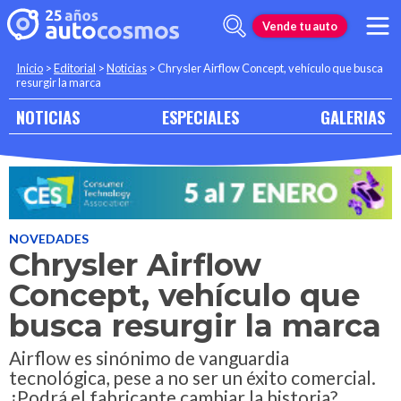
Vende tu auto
Inicio
>
Editorial
>
Noticias
>
Chrysler Airflow Concept, vehículo que busca
resurgir la marca
NOTICIAS
ESPECIALES
GALERIAS
NOVEDADES
Chrysler Airflow
Concept, vehículo que
busca resurgir la marca
Airflow es sinónimo de vanguardia
tecnológica, pese a no ser un éxito comercial.
¿Podrá el fabricante cambiar la historia?