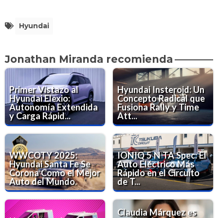
Hyundai
Jonathan Miranda recomienda
Primer Vistazo al
Hyundai Insteroid: Un
Hyundai Elexio:
Concepto Radical que
Autonomía Extendida
Fusiona Rally y Time
y Carga Rápid...
Att...
WWCOTY 2025:
IONIQ 5 N TA Spec: El
Hyundai Santa Fe Se
Auto Eléctrico Más
Corona Como el Mejor
Rápido en el Circuito
Auto del Mundo.
de T...
Claudia Márquez es