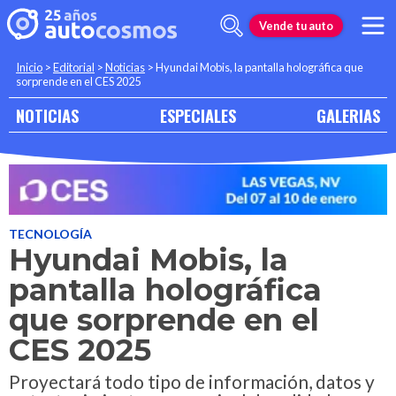
Vende tu auto
Inicio
>
Editorial
>
Noticias
>
Hyundai Mobis, la pantalla holográfica que
sorprende en el CES 2025
NOTICIAS
ESPECIALES
GALERIAS
TECNOLOGÍA
Hyundai Mobis, la
pantalla holográfica
que sorprende en el
CES 2025
Proyectará todo tipo de información, datos y