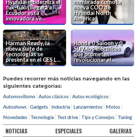
Hyundai moderniza el
nombrada como la
tuk-tuk: ¿llegará a
nueva COO de
Ecuador esta
Hyundai North
innovadora ve...
America
Harman Ready, la
Honda 0 Saloon y 0
nueva suite de
SUV, los eléctricos
tecnologías se
que prometen
presenta en el CES L...
revolucionar el...
Puedes recorrer más noticias navegando en las
siguientes categorías:
Automovilismo
Autos clásicos
Autos ecológicos
Autoshows
Gadgets
Industria
Lanzamientos
Motos
Novedades
Tecnología
Test drive
Tips y Consejos
Tuning
NOTICIAS
ESPECIALES
GALERIAS