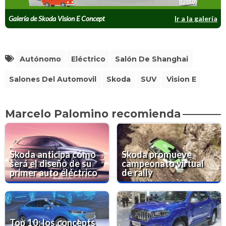
Galería de Skoda Vision E Concept
Ir a la galería
Autónomo
Eléctrico
Salón De Shanghai
Salones Del Automovil
Skoda
SUV
Vision E
Marcelo Palomino recomienda
Skoda anticipa cómo
Skoda promueve
será el diseño de su
campeonato virtual
primer auto eléctrico
de rally
Top 10: los concepts