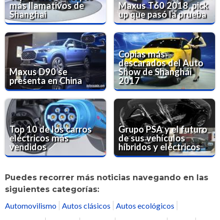
más llamativos de
Maxus T60 2018, pick
Shanghai
up que pasó la prueba
Copias más
descarados del Auto
Maxus D90 se
Show de Shanghái
presenta en China
2017
Top 10 de los carros
Grupo PSA y el futuro
eléctricos más
de sus vehículos
vendidos
híbridos y eléctricos
Puedes recorrer más noticias navegando en las
siguientes categorías:
Automovilismo
Autos clásicos
Autos ecológicos