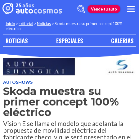
Vende tu auto
Inicio
>
Editorial
>
Noticias
>
Skoda muestra su primer concept 100%
eléctrico
NOTICIAS
ESPECIALES
GALERIAS
AUTOSHOWS
Skoda muestra su
primer concept 100%
eléctrico
Vision E se llama el modelo que adelanta la
propuesta de movilidad eléctrica del
fabricante checo, y que será presentado en el