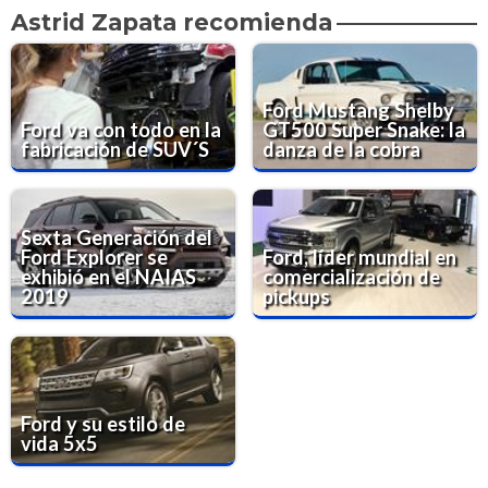
Astrid Zapata recomienda
Ford Mustang Shelby
Ford va con todo en la
GT500 Super Snake: la
fabricación de SUV´S
danza de la cobra
Sexta Generación del
Ford Explorer se
Ford, líder mundial en
exhibió en el NAIAS
comercialización de
2019
pickups
Ford y su estilo de
vida 5x5