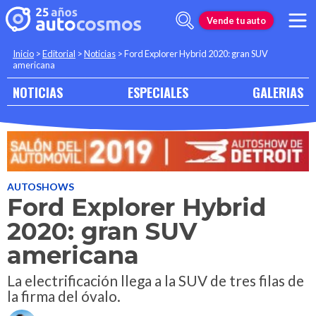
Vende tu auto
Inicio
>
Editorial
>
Noticias
>
Ford Explorer Hybrid 2020: gran SUV
americana
NOTICIAS
ESPECIALES
GALERIAS
AUTOSHOWS
Ford Explorer Hybrid
2020: gran SUV
americana
La electrificación llega a la SUV de tres filas de
la firma del óvalo.